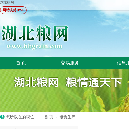
湖北粮网
网站支持IPV6
首 页
交易服务
信息
您所以在的职位： ›
首 页
›
粮食生产