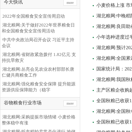
今天快讯
more
小麦价格上涨 
湖北粮网:中晚稻
2022年全国粮食安全宣传周启动
湖北粮网:关于做好2022年世界粮食日
湖北粮网:良田助
和全国粮食安全宣传周活动
小年选种进度过半
中共中央政治局召开会议 习近平主持
会议
湖北粮网:预计2
湖北粮网:省财政紧急拨付 1.82亿元 支
湖北粮网:全国累
持抗旱救灾
国家统计局：20
湖北粮网:丛亮会见农业农村部部长唐
仁健共商粮食工作
湖北粮网:我国秋
湖北粮网:强化粮食安全保障 提升能源
资源供应保障能力（稳字
主产区粮企收购超
全国秋粮已收获12.
谷物粮食行业市场
more
湖北粮网:全国
湖北粮网:采购提振市场情绪 小麦价格
全国秋粮已收获12.
整体稳中有涨
湖北粮网:托市稻拍卖常态化进行 地储