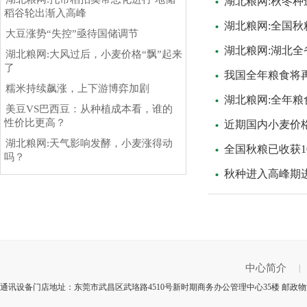
湖北粮网:秋冬种
稻谷轮出渐入高峰
湖北粮网:全国秋
大豆涨势“失控”亟待国储调节
湖北粮网:湖北全
湖北粮网:大风过后，小麦价格“飘”起来
了
我国全年粮食将
糯米持续飙涨，上下游博弈加剧
湖北粮网:全年粮
美豆VS巴西豆：从种植成本看，谁的
性价比更高？
近期国内小麦价
湖北粮网:天气影响发酵，小麦涨得动
全国秋粮已收获10.
吗？
秋种进入高峰期进
中心简介
|
通讯设备门店地址：东莞市武昌区武珞路4510号新时期商务办公管理中心35楼 邮政物流