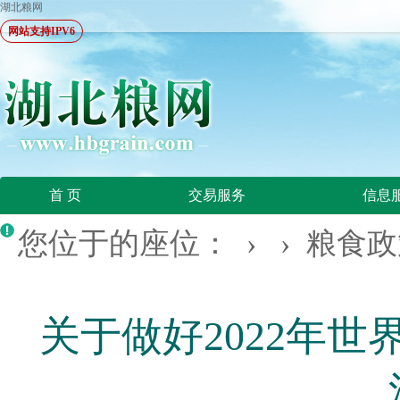
湖北粮网
网站支持IPV6
首 页
交易服务
信息
您位于的座位： › ›
粮食政
关于做好2022年