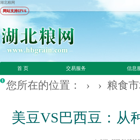
湖北粮网
网站支持IPV6
首 页
交易服务
信息
您所在的位置：
› ›
粮食市
美豆VS巴西豆：从