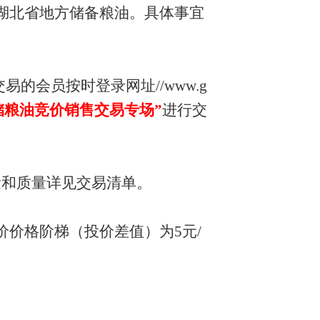
湖北省地方储备粮油。具体事宜
交易的会员按时登录网址
//www.g
储粮油竞价销售交易专场”
进行交
量和质量详见交易清单。
价价格阶梯（投价差值）为
5
元
/