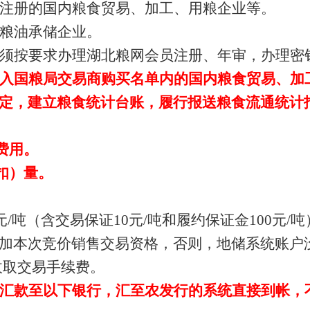
注册的国内粮食贸易、加工、用粮企业等。
粮油承储企业。
须按要求办理湖北粮网会员注册、年审，办理密
入国粮局交易商购买名单内的国内粮食贸易、加
定，建立粮食统计台账，履行报送粮食流通统计
费用。
扣）量。
元
/
吨（含交易保证
10
元
/
吨和履约保证金
100
元
/
吨
加本次竞价销售交易资格，否则，地储系统账户
收取交易手续费。
汇款至以下银行，汇至农发行的系统直接到帐，