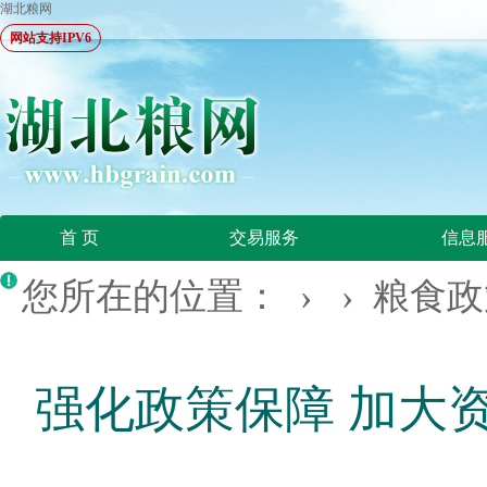
湖北粮网
网站支持IPV6
首 页
交易服务
信息
您所在的位置：
› ›
粮食政
强化政策保障 加大